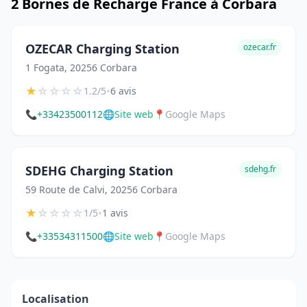
2 Bornes de Recharge France à Corbara
OZECAR Charging Station
ozecar.fr
1 Fogata, 20256 Corbara
★
☆
☆
☆
☆
•
1.2/5
6 avis
📞
+33423500112
🌐
Site web
📍
Google Maps
SDEHG Charging Station
sdehg.fr
59 Route de Calvi, 20256 Corbara
★
☆
☆
☆
☆
•
1/5
1 avis
📞
+33534311500
🌐
Site web
📍
Google Maps
Localisation