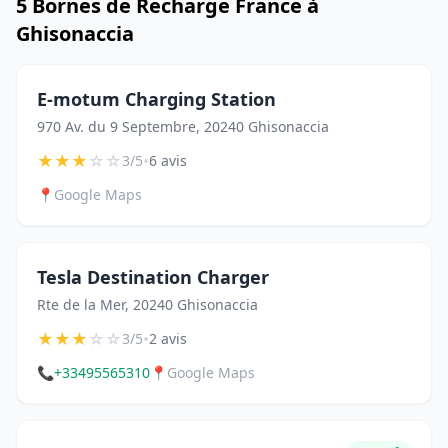
5 Bornes de Recharge France à
Ghisonaccia
E-motum Charging Station
970 Av. du 9 Septembre, 20240 Ghisonaccia
★
★
★
☆
☆
•
3/5
6 avis
📍
Google Maps
Tesla Destination Charger
Rte de la Mer, 20240 Ghisonaccia
★
★
★
☆
☆
•
3/5
2 avis
📞
+33495565310
📍
Google Maps