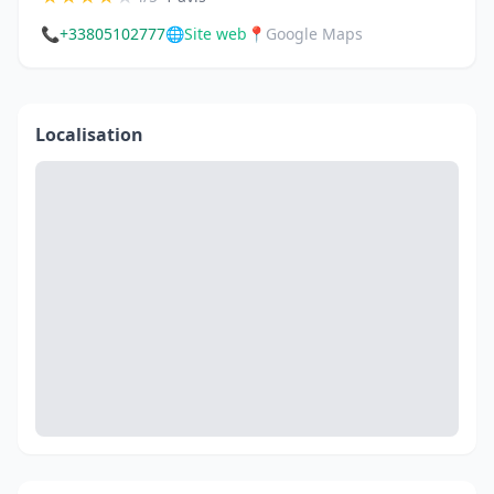
📞
+33805102777
🌐
Site web
📍
Google Maps
Localisation