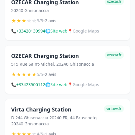
OZECAR Charging Station
ozecar.fr
20240 Ghisonaccia
★
★
★
☆
☆
•
3/5
2 avis
📞
+33420139994
🌐
Site web
📍
Google Maps
OZECAR Charging Station
ozecar.fr
515 Rue Saint-Michel, 20240 Ghisonaccia
★
★
★
★
★
•
5/5
2 avis
📞
+33423500112
🌐
Site web
📍
Google Maps
Virta Charging Station
virtaev.fr
D 244 Ghisonaccia 20240 FR, 44 Bruscheto,
20240 Ghisonaccia
★
★
★
★
☆
•
4/5
1 avis