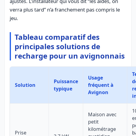
ajustés. L’installateur qui vous dit “les aides, on
verra plus tard” n’a franchement pas compris le
jeu.
Tableau comparatif des
principales solutions de
recharge pour un avignonnais
T
Usage
Puissance
d
Solution
fréquent à
typique
r
Avignon
i
1
Maison avec
e
petit
p
kilométrage
Prise
b