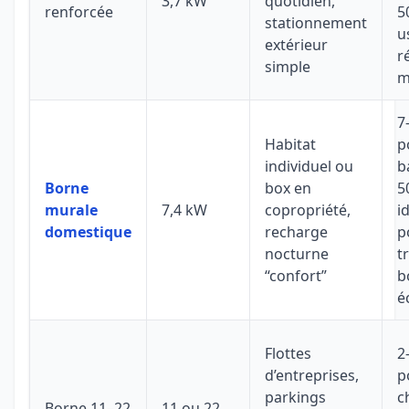
3,7 kW
quotidien,
renforcée
5
stationnement
u
extérieur
r
simple
m
7
Habitat
p
individuel ou
b
Borne
box en
5
murale
7,4 kW
copropriété,
i
domestique
recharge
p
nocturne
t
“confort”
b
é
Flottes
2
d’entreprises,
p
parkings
c
Borne 11–22
11 ou 22