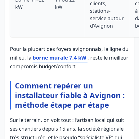
clients,
c
kW
kW
stations-
à
service autour
d
d’Avignon
b
Pour la plupart des foyers avignonnais, la ligne du
milieu, la
borne murale 7,4 kW
, reste le meilleur
compromis budget/confort.
Comment repérer un
installateur fiable à Avignon :
méthode étape par étape
Sur le terrain, on voit tout : l’artisan local qui suit
ses chantiers depuis 15 ans, la société régionale
très structurée, et le pseudo “spécialiste VE” qui