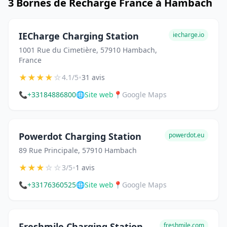
3 Bornes de Recharge France à Hambach
IECharge Charging Station
iecharge.io
1001 Rue du Cimetière, 57910 Hambach,
France
★
★
★
★
☆
•
4.1/5
31 avis
📞
+33184886800
🌐
Site web
📍
Google Maps
Powerdot Charging Station
powerdot.eu
89 Rue Principale, 57910 Hambach
★
★
★
☆
☆
•
3/5
1 avis
📞
+33176360525
🌐
Site web
📍
Google Maps
Freshmile Charging Station
freshmile.com