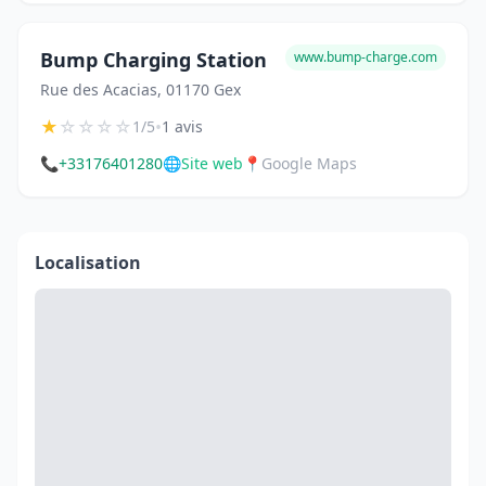
Bump Charging Station
www.bump-charge.com
Rue des Acacias, 01170 Gex
★
☆
☆
☆
☆
•
1/5
1 avis
📞
+33176401280
🌐
Site web
📍
Google Maps
Localisation