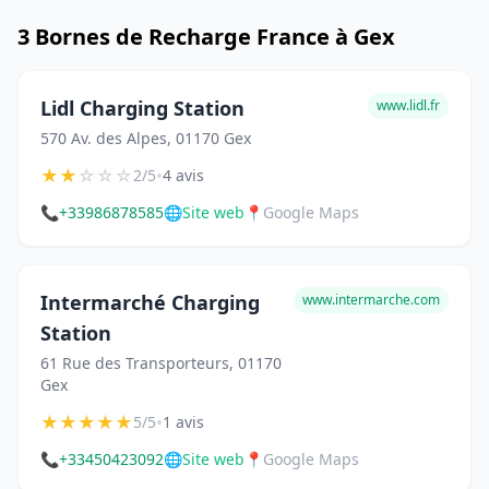
3 Bornes de Recharge France à Gex
Lidl Charging Station
www.lidl.fr
570 Av. des Alpes, 01170 Gex
★
★
☆
☆
☆
•
2/5
4 avis
📞
+33986878585
🌐
Site web
📍
Google Maps
Intermarché Charging
www.intermarche.com
Station
61 Rue des Transporteurs, 01170
Gex
★
★
★
★
★
•
5/5
1 avis
📞
+33450423092
🌐
Site web
📍
Google Maps