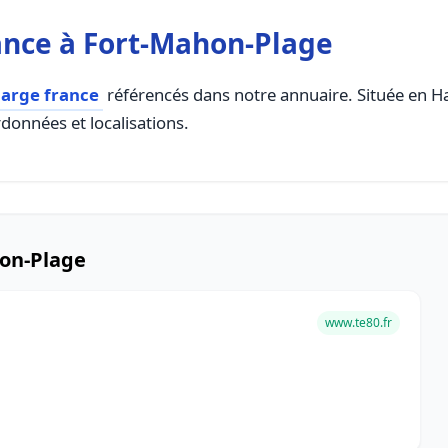
ance à Fort-Mahon-Plage
harge france
référencés dans notre annuaire. Située en Hau
rdonnées et localisations.
hon-Plage
www.te80.fr