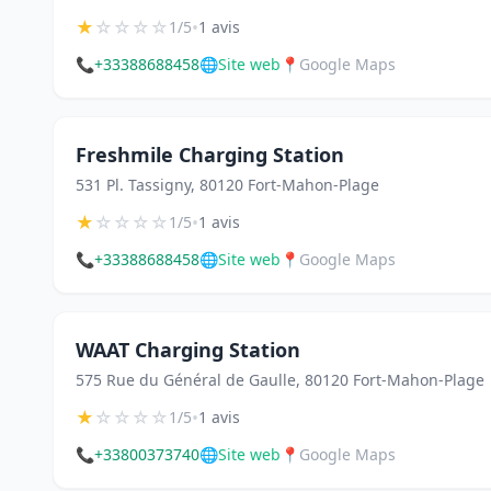
★
☆
☆
☆
☆
•
1/5
1 avis
📞
+33388688458
🌐
Site web
📍
Google Maps
Freshmile Charging Station
531 Pl. Tassigny, 80120 Fort-Mahon-Plage
★
☆
☆
☆
☆
•
1/5
1 avis
📞
+33388688458
🌐
Site web
📍
Google Maps
WAAT Charging Station
575 Rue du Général de Gaulle, 80120 Fort-Mahon-Plage
★
☆
☆
☆
☆
•
1/5
1 avis
📞
+33800373740
🌐
Site web
📍
Google Maps