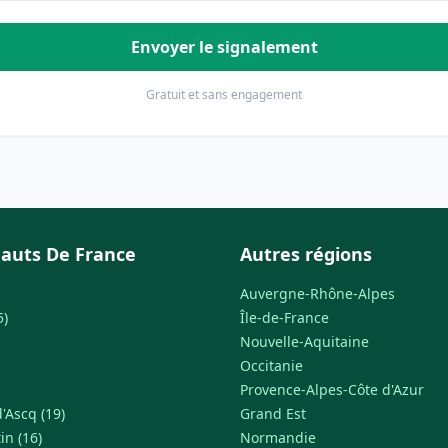
Envoyer le signalement
Gratuit et sans engagement
auts De France
Autres régions
Auvergne-Rhône-Alpes
5)
Île-de-France
Nouvelle-Aquitaine
Occitanie
Provence-Alpes-Côte d'Azur
'Ascq (19)
Grand Est
in (16)
Normandie