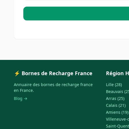
⚡ Bornes de Recharge France
Région H
Annuaire des bornes de recharge france
Lille (28)
en France.
Beauvais (2
Blog →
Arras (25)
Calais (21)
Amiens (19)
Villeneuve-d
Saint-Quent