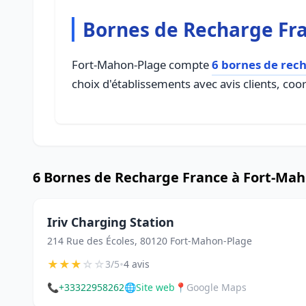
Bornes de Recharge Fr
Fort-Mahon-Plage compte
6 bornes de rec
choix d'établissements avec avis clients, coo
6 Bornes de Recharge France à Fort-Ma
Iriv Charging Station
214 Rue des Écoles, 80120 Fort-Mahon-Plage
★
★
★
☆
☆
•
3/5
4 avis
📞
+33322958262
🌐
Site web
📍
Google Maps