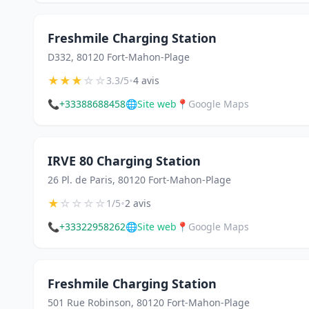
Freshmile Charging Station
D332, 80120 Fort-Mahon-Plage
★
★
★
☆
☆
•
3.3/5
4 avis
📞
+33388688458
🌐
Site web
📍
Google Maps
IRVE 80 Charging Station
26 Pl. de Paris, 80120 Fort-Mahon-Plage
★
☆
☆
☆
☆
•
1/5
2 avis
📞
+33322958262
🌐
Site web
📍
Google Maps
Freshmile Charging Station
501 Rue Robinson, 80120 Fort-Mahon-Plage