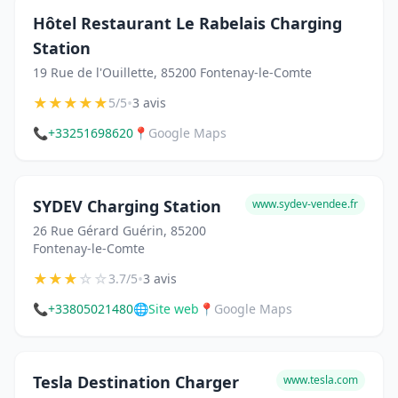
Hôtel Restaurant Le Rabelais Charging
Station
19 Rue de l'Ouillette, 85200 Fontenay-le-Comte
★
★
★
★
★
•
5/5
3 avis
📞
+33251698620
📍
Google Maps
SYDEV Charging Station
www.sydev-vendee.fr
26 Rue Gérard Guérin, 85200
Fontenay-le-Comte
★
★
★
☆
☆
•
3.7/5
3 avis
📞
+33805021480
🌐
Site web
📍
Google Maps
Tesla Destination Charger
www.tesla.com