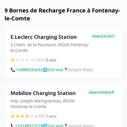
9 Bornes de Recharge France à Fontenay-
le-Comte
E.Leclerc Charging Station
www.e.leclerc
9 Chem. de la Paumaire, 85200 Fontenay-
le-Comte
★
☆
☆
☆
☆
•
1.6/5
8 avis
📞
+33969324252
🌐
Site web
📍
Google Maps
Mobilize Charging Station
www.mobilize.fr
Imp. Joseph Maingueneau, 85200
Fontenay-le-Comte
★
★
★
★
☆
•
4.7/5
7 avis
📞
+33149323229
🌐
Site web
📍
Google Maps