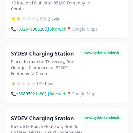
19 Rue de l'Ouillette, 85200 Fontenay-le-
Comte
★
★
☆
☆
☆
•
2.5/5
2 avis
📞
+33251698620
🌐
Site web
📍
Google Maps
SYDEV Charging Station
www.sydev-vendee.fr
Place du marché Thivercay, Rue
Georges Clemenceau, 85200
Fontenay-le-Comte
★
☆
☆
☆
☆
•
1/5
1 avis
📞
+33805021480
🌐
Site web
📍
Google Maps
SYDEV Charging Station
www.sydev-vendee.fr
Rue de la Rouchefoucault, Rue du
Château Féodal, 85200 Fontenay-le-