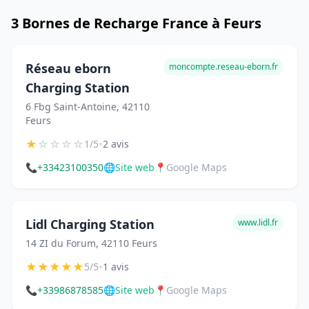
3 Bornes de Recharge France à Feurs
Réseau eborn
moncompte.reseau-eborn.fr
Charging Station
6 Fbg Saint-Antoine, 42110
Feurs
★
☆
☆
☆
☆
•
1/5
2 avis
📞
+33423100350
🌐
Site web
📍
Google Maps
Lidl Charging Station
www.lidl.fr
14 ZI du Forum, 42110 Feurs
★
★
★
★
★
•
5/5
1 avis
📞
+33986878585
🌐
Site web
📍
Google Maps