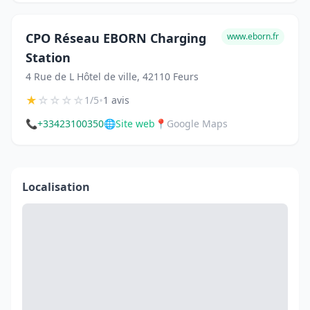
CPO Réseau EBORN Charging
www.eborn.fr
Station
4 Rue de L Hôtel de ville, 42110 Feurs
★
☆
☆
☆
☆
•
1/5
1 avis
📞
+33423100350
🌐
Site web
📍
Google Maps
Localisation