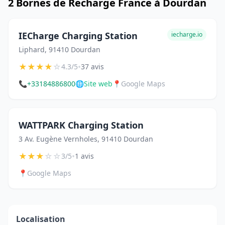
2 Bornes de Recharge France à Dourdan
IECharge Charging Station
iecharge.io
Liphard, 91410 Dourdan
★
★
★
★
☆
•
4.3/5
37 avis
📞
+33184886800
🌐
Site web
📍
Google Maps
WATTPARK Charging Station
3 Av. Eugène Vernholes, 91410 Dourdan
★
★
★
☆
☆
•
3/5
1 avis
📍
Google Maps
Localisation