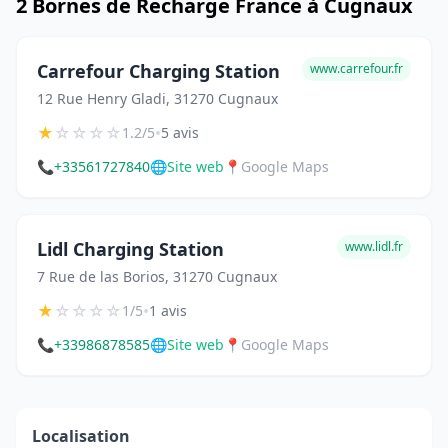
2 Bornes de Recharge France à Cugnaux
Carrefour Charging Station
www.carrefour.fr
12 Rue Henry Gladi, 31270 Cugnaux
★
☆
☆
☆
☆
•
1.2/5
5 avis
📞
+33561727840
🌐
Site web
📍
Google Maps
Lidl Charging Station
www.lidl.fr
7 Rue de las Borios, 31270 Cugnaux
★
☆
☆
☆
☆
•
1/5
1 avis
📞
+33986878585
🌐
Site web
📍
Google Maps
Localisation