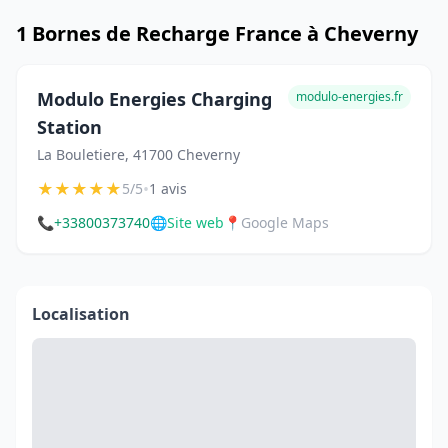
1 Bornes de Recharge France à Cheverny
Modulo Energies Charging
modulo-energies.fr
Station
La Bouletiere, 41700 Cheverny
★
★
★
★
★
•
5/5
1 avis
📞
+33800373740
🌐
Site web
📍
Google Maps
Localisation