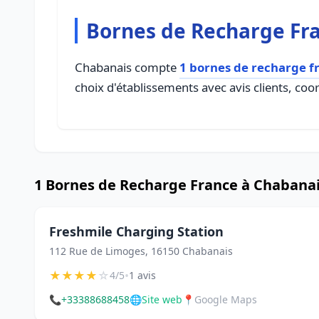
Bornes de Recharge Fr
Chabanais compte
1 bornes de recharge f
choix d'établissements avec avis clients, coo
1 Bornes de Recharge France à Chabana
Freshmile Charging Station
112 Rue de Limoges, 16150 Chabanais
★
★
★
★
☆
•
4/5
1 avis
📞
+33388688458
🌐
Site web
📍
Google Maps