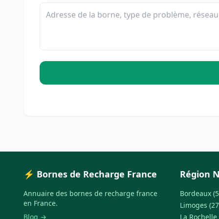
⚡ Bornes de Recharge France
Région N
Annuaire des bornes de recharge france
Bordeaux (5
en France.
Limoges (27
Blog →
La Rochelle 