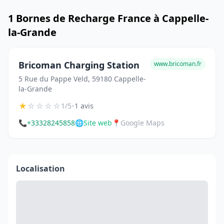
1 Bornes de Recharge France à Cappelle-
la-Grande
Bricoman Charging Station
www.bricoman.fr
5 Rue du Pappe Veld, 59180 Cappelle-
la-Grande
★
☆
☆
☆
☆
•
1/5
1 avis
📞
+33328245858
🌐
Site web
📍
Google Maps
Localisation