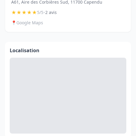
A61, Aire des Corbières Sud, 11700 Capendu
★
★
★
★
★
•
5/5
2 avis
📍
Google Maps
Localisation