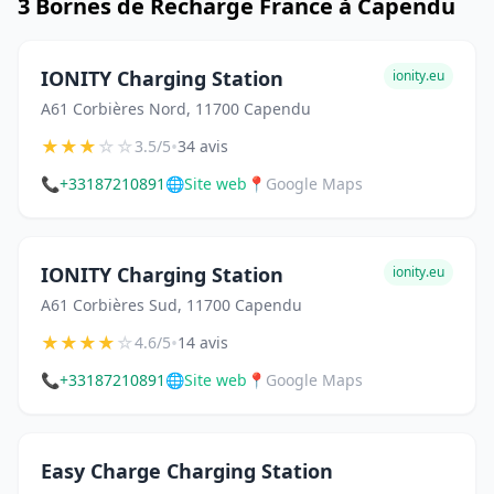
3 Bornes de Recharge France à Capendu
IONITY Charging Station
ionity.eu
A61 Corbières Nord, 11700 Capendu
★
★
★
☆
☆
•
3.5/5
34 avis
📞
+33187210891
🌐
Site web
📍
Google Maps
IONITY Charging Station
ionity.eu
A61 Corbières Sud, 11700 Capendu
★
★
★
★
☆
•
4.6/5
14 avis
📞
+33187210891
🌐
Site web
📍
Google Maps
Easy Charge Charging Station