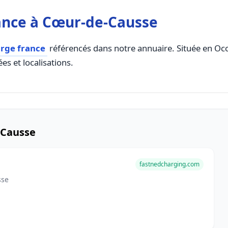
ance à Cœur-de-Causse
arge france
référencés dans notre annuaire. Située en Occit
es et localisations.
-Causse
fastnedcharging.com
sse