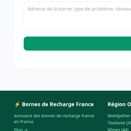
⚡ Bornes de Recharge France
Région O
Annuaire des bornes de recharge france
Montpellier 
en France.
Toulouse (5
Blog →
Nîmes (44)