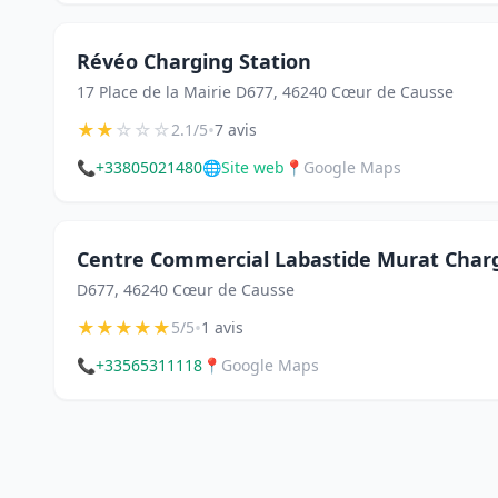
Révéo Charging Station
17 Place de la Mairie D677, 46240 Cœur de Causse
★
★
☆
☆
☆
•
2.1/5
7 avis
📞
+33805021480
🌐
Site web
📍
Google Maps
Centre Commercial Labastide Murat Charg
D677, 46240 Cœur de Causse
★
★
★
★
★
•
5/5
1 avis
📞
+33565311118
📍
Google Maps