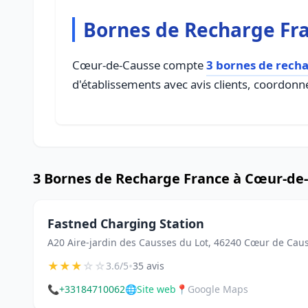
Bornes de Recharge Fr
Cœur-de-Causse compte
3 bornes de rech
d'établissements avec avis clients, coordonné
3 Bornes de Recharge France à Cœur-de
Fastned Charging Station
A20 Aire-jardin des Causses du Lot, 46240 Cœur de Cau
★
★
★
☆
☆
•
3.6/5
35 avis
📞
+33184710062
🌐
Site web
📍
Google Maps