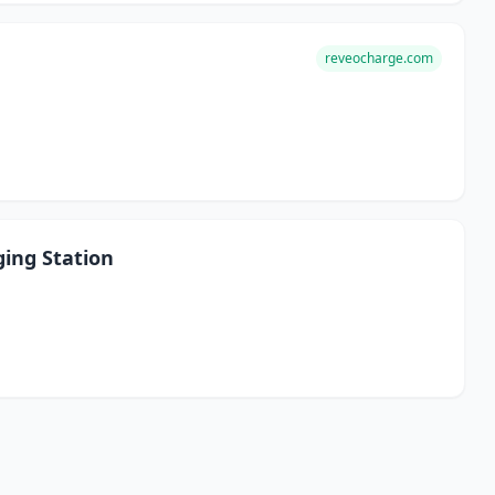
reveocharge.com
ing Station