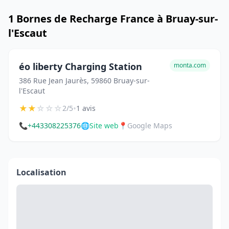
1 Bornes de Recharge France à Bruay-sur-
l'Escaut
éo liberty Charging Station
monta.com
386 Rue Jean Jaurès, 59860 Bruay-sur-
l'Escaut
★
★
☆
☆
☆
•
2/5
1 avis
📞
+443308225376
🌐
Site web
📍
Google Maps
Localisation