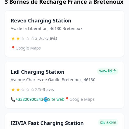
3 Bornes de Recharge France à Bretenoux
Reveo Charging Station
Av. de la Libération, 46130 Bretenoux
★
★
☆
☆
☆
•
2.3/5
3 avis
📍
Google Maps
Lidl Charging Station
www.lidl.fr
Avenue Charles de Gaulle Bretenoux, 46130
★
★
☆
☆
☆
•
2/5
3 avis
📞
+33800900343
🌐
Site web
📍
Google Maps
IZIVIA Fast Charging Station
izivia.com