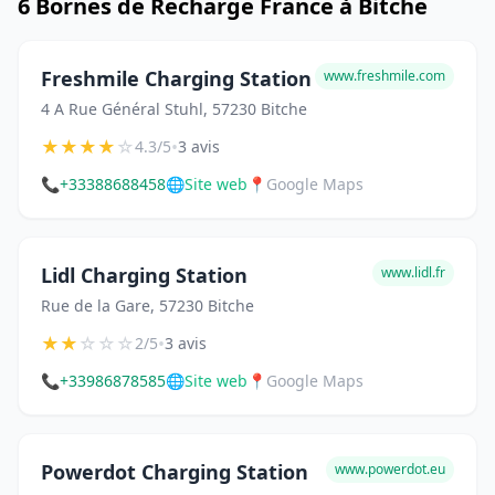
6 Bornes de Recharge France à Bitche
Freshmile Charging Station
www.freshmile.com
4 A Rue Général Stuhl, 57230 Bitche
★
★
★
★
☆
•
4.3/5
3 avis
📞
+33388688458
🌐
Site web
📍
Google Maps
Lidl Charging Station
www.lidl.fr
Rue de la Gare, 57230 Bitche
★
★
☆
☆
☆
•
2/5
3 avis
📞
+33986878585
🌐
Site web
📍
Google Maps
Powerdot Charging Station
www.powerdot.eu