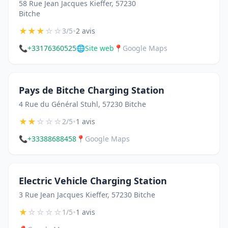
58 Rue Jean Jacques Kieffer, 57230
Bitche
★
★
★
☆
☆
•
3/5
2 avis
📞
+33176360525
🌐
Site web
📍
Google Maps
Pays de Bitche Charging Station
4 Rue du Général Stuhl, 57230 Bitche
★
★
☆
☆
☆
•
2/5
1 avis
📞
+33388688458
📍
Google Maps
Electric Vehicle Charging Station
3 Rue Jean Jacques Kieffer, 57230 Bitche
★
☆
☆
☆
☆
•
1/5
1 avis