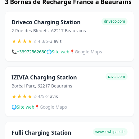
3 Bornes de Recharge France à Beaurains
Driveco Charging Station
driveco.com
2 Rue des Bleuets, 62217 Beaurains
★
★
★
★
☆
•
4.3/5
3 avis
📞
+33972562680
🌐
Site web
📍
Google Maps
IZIVIA Charging Station
izivia.com
Boréal Parc, 62217 Beaurains
★
★
★
★
☆
•
4/5
2 avis
🌐
Site web
📍
Google Maps
Fulli Charging Station
www.kiwhipass.fr