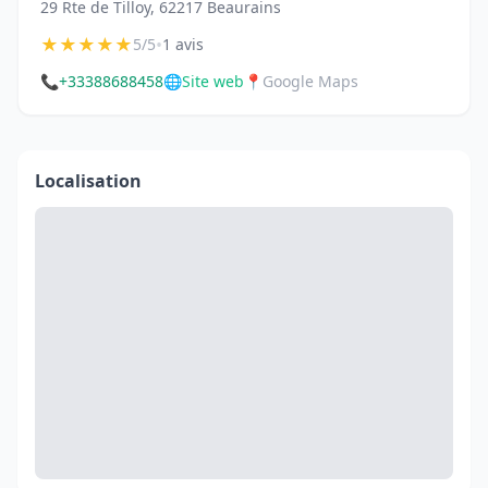
29 Rte de Tilloy, 62217 Beaurains
★
★
★
★
★
•
5/5
1 avis
📞
+33388688458
🌐
Site web
📍
Google Maps
Localisation