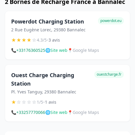
2 Bornes de Recharge France à Bannalec
Powerdot Charging Station
powerdot.eu
2 Rue Eugène Lorec, 29380 Bannalec
★
★
★
★
☆
•
4.3/5
3 avis
📞
+33176360525
🌐
Site web
📍
Google Maps
Ouest Charge Charging
ouestcharge.fr
Station
Pl. Yves Tanguy, 29380 Bannalec
★
☆
☆
☆
☆
•
1/5
1 avis
📞
+33257770066
🌐
Site web
📍
Google Maps