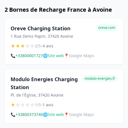
2 Bornes de Recharge France à Avoine
Oreve Charging Station
oreve.com
1 Rue Denis Papin, 37420 Avoine
★
★
★
☆
☆
•
3/5
4 avis
📞
+33800001727
🌐
Site web
📍
Google Maps
Modulo Energies Charging
modulo-energies.fr
Station
Pl. de l'Église, 37420 Avoine
★
☆
☆
☆
☆
•
1/5
1 avis
📞
+33800373740
🌐
Site web
📍
Google Maps