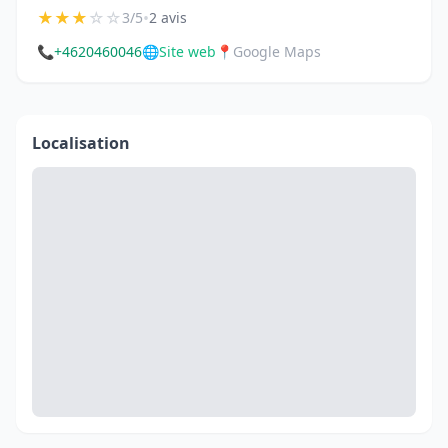
★
★
★
☆
☆
•
3/5
2 avis
📞
+4620460046
🌐
Site web
📍
Google Maps
Localisation