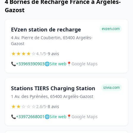
4 Bornes de Recharge France à Argelès-
Gazost
EVzen station de recharge
evzen.com
4 Av. Pierre de Coubertin, 65400 Argelès-
Gazost
★
★
★
★
☆
•
4.1/5
9 avis
📞
+33969390903
🌐
Site web
📍
Google Maps
Stations TIERS Charging Station
izivia.com
1 Av. des Pyrénées, 65400 Argelès-Gazost
★
★
☆
☆
☆
•
2.6/5
8 avis
📞
+33972668001
🌐
Site web
📍
Google Maps