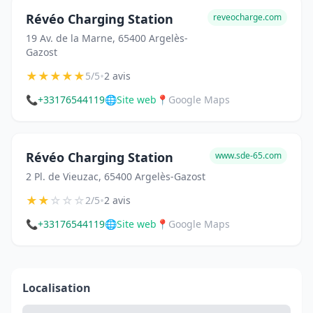
Révéo Charging Station
reveocharge.com
19 Av. de la Marne, 65400 Argelès-
Gazost
★
★
★
★
★
•
5/5
2 avis
📞
+33176544119
🌐
Site web
📍
Google Maps
Révéo Charging Station
www.sde-65.com
2 Pl. de Vieuzac, 65400 Argelès-Gazost
★
★
☆
☆
☆
•
2/5
2 avis
📞
+33176544119
🌐
Site web
📍
Google Maps
Localisation