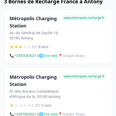
3 Bornes de Recharge France à Antony
Métropolis Charging
www.metropolis-recharge.fr
Station
Av. du Général de Gaulle 19,
92160 Antony
★
★
★
☆
☆
•
3/5
8 avis
📞
+33970830213
🌐
Site web
📍
Google Maps
Métropolis Charging
www.metropolis-recharge.fr
Station
Pl. des Anciens Combattants
d'Afrique du N, 92160 Antony
★
☆
☆
☆
☆
•
1.2/5
5 avis
📞
+33970830213
🌐
Site web
📍
Google Maps