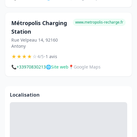
Métropolis Charging
www.metropolis-recharge.fr
Station
Rue Velpeau 14, 92160
Antony
★
★
★
★
☆
•
4/5
1 avis
📞
+33970830213
🌐
Site web
📍
Google Maps
Localisation