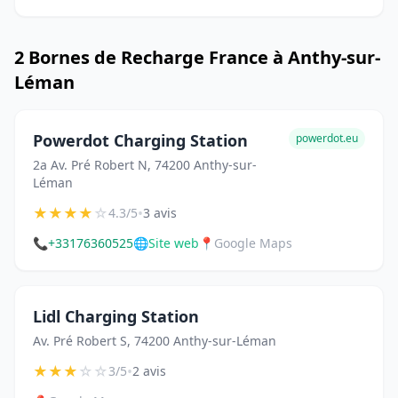
2 Bornes de Recharge France à Anthy-sur-
Léman
Powerdot Charging Station
powerdot.eu
2a Av. Pré Robert N, 74200 Anthy-sur-
Léman
★
★
★
★
☆
•
4.3/5
3 avis
📞
+33176360525
🌐
Site web
📍
Google Maps
Lidl Charging Station
Av. Pré Robert S, 74200 Anthy-sur-Léman
★
★
★
☆
☆
•
3/5
2 avis