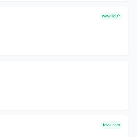
www.lidl.fr
izivia.com