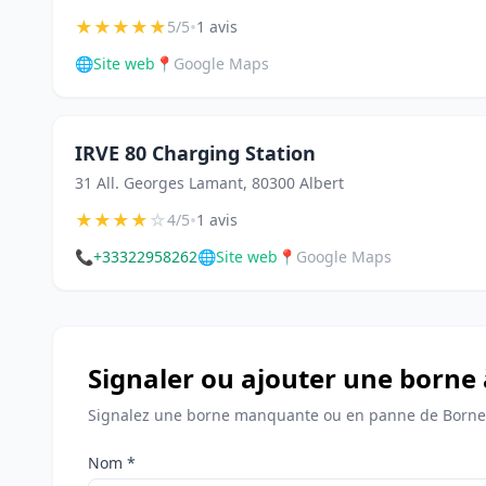
★
★
★
★
★
•
5/5
1 avis
🌐
Site web
📍
Google Maps
IRVE 80 Charging Station
31 All. Georges Lamant, 80300 Albert
★
★
★
★
☆
•
4/5
1 avis
📞
+33322958262
🌐
Site web
📍
Google Maps
Signaler ou ajouter une borne 
Signalez une borne manquante ou en panne de Bornes
Nom *