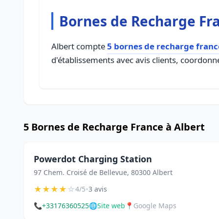
Bornes de Recharge Fra
Albert compte
5 bornes de recharge franc
d'établissements avec avis clients, coordonné
5 Bornes de Recharge France à Albert
Powerdot Charging Station
97 Chem. Croisé de Bellevue, 80300 Albert
★
★
★
★
☆
•
4/5
3 avis
📞
+33176360525
🌐
Site web
📍
Google Maps