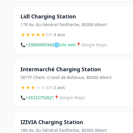
Lidl Charging Station
178 Av. du Général Faidherbe, 80300 Albert
★
★
★
★
★
•
5/5
3 avis
📞
+33800900343
🌐
Site web
📍
Google Maps
Intermarché Charging Station
5077F Chem. Croisé de Bellevue, 80300 Albert
★
★
★
☆
☆
•
3/5
2 avis
📞
+33322752021
📍
Google Maps
IZIVIA Charging Station
186 Av. du Général Faidherbe, 80300 Albert