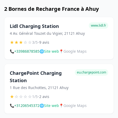
2 Bornes de Recharge France à Ahuy
Lidl Charging Station
www.lidl.fr
4 Av. Général Touzet du Vigier, 21121 Ahuy
★
★
★
☆
☆
•
3/5
9 avis
📞
+33986878585
🌐
Site web
📍
Google Maps
ChargePoint Charging
eu.chargepoint.com
Station
1 Rue des Ruchottes, 21121 Ahuy
★
☆
☆
☆
☆
•
1/5
2 avis
📞
+31206545372
🌐
Site web
📍
Google Maps