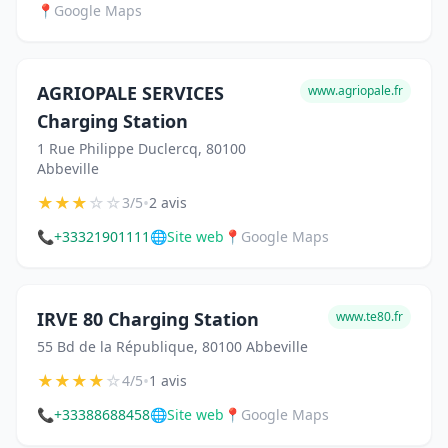
📍
Google Maps
AGRIOPALE SERVICES
www.agriopale.fr
Charging Station
1 Rue Philippe Duclercq, 80100
Abbeville
★
★
★
☆
☆
•
3/5
2 avis
📞
+33321901111
🌐
Site web
📍
Google Maps
IRVE 80 Charging Station
www.te80.fr
55 Bd de la République, 80100 Abbeville
★
★
★
★
☆
•
4/5
1 avis
📞
+33388688458
🌐
Site web
📍
Google Maps