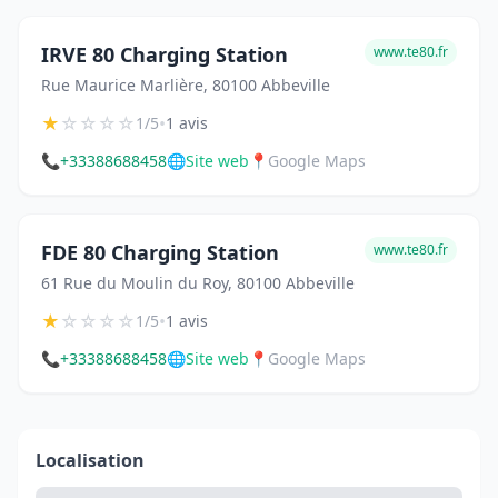
IRVE 80 Charging Station
www.te80.fr
Rue Maurice Marlière, 80100 Abbeville
★
☆
☆
☆
☆
•
1/5
1 avis
📞
+33388688458
🌐
Site web
📍
Google Maps
FDE 80 Charging Station
www.te80.fr
61 Rue du Moulin du Roy, 80100 Abbeville
★
☆
☆
☆
☆
•
1/5
1 avis
📞
+33388688458
🌐
Site web
📍
Google Maps
Localisation