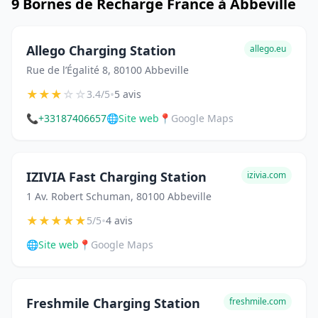
9 Bornes de Recharge France à Abbeville
Allego Charging Station
allego.eu
Rue de l’Égalité 8, 80100 Abbeville
★
★
★
☆
☆
•
3.4/5
5 avis
📞
+33187406657
🌐
Site web
📍
Google Maps
IZIVIA Fast Charging Station
izivia.com
1 Av. Robert Schuman, 80100 Abbeville
★
★
★
★
★
•
5/5
4 avis
🌐
Site web
📍
Google Maps
Freshmile Charging Station
freshmile.com