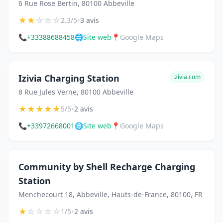
6 Rue Rose Bertin, 80100 Abbeville
★
★
☆
☆
☆
•
2.3/5
3 avis
📞
+33388688458
🌐
Site web
📍
Google Maps
Izivia Charging Station
izivia.com
8 Rue Jules Verne, 80100 Abbeville
★
★
★
★
★
•
5/5
2 avis
📞
+33972668001
🌐
Site web
📍
Google Maps
Community by Shell Recharge Charging
Station
Menchecourt 18, Abbeville, Hauts-de-France, 80100, FR
★
☆
☆
☆
☆
•
1/5
2 avis