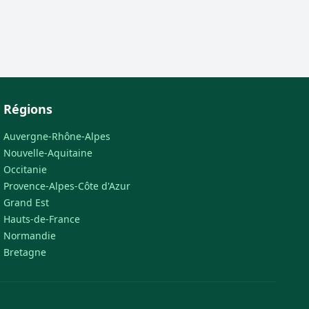
Régions
Auvergne-Rhône-Alpes
Nouvelle-Aquitaine
Occitanie
Provence-Alpes-Côte d'Azur
Grand Est
Hauts-de-France
Normandie
Bretagne