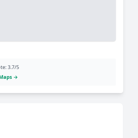
te: 3.7/5
e Maps →