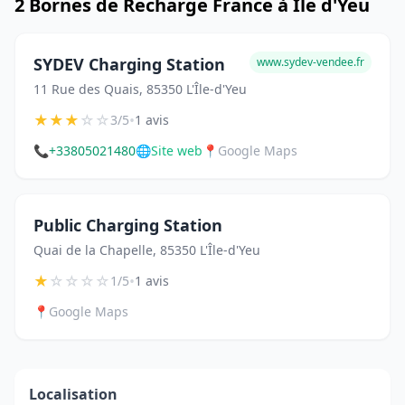
2 Bornes de Recharge France à Île d'Yeu
SYDEV Charging Station
www.sydev-vendee.fr
11 Rue des Quais, 85350 L'Île-d'Yeu
★
★
★
☆
☆
•
3/5
1 avis
📞
+33805021480
🌐
Site web
📍
Google Maps
Public Charging Station
Quai de la Chapelle, 85350 L'Île-d'Yeu
★
☆
☆
☆
☆
•
1/5
1 avis
📍
Google Maps
Localisation