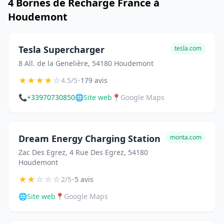
4 Bornes de Recharge France à
Houdemont
Tesla Supercharger
tesla.com
8 All. de la Genelière, 54180 Houdemont
★
★
★
★
☆
•
4.5/5
179 avis
📞
+33970730850
🌐
Site web
📍
Google Maps
Dream Energy Charging Station
monta.com
Zac Des Egrez, 4 Rue Des Egrez, 54180
Houdemont
★
★
☆
☆
☆
•
2/5
5 avis
🌐
Site web
📍
Google Maps