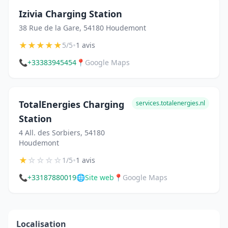
Izivia Charging Station
38 Rue de la Gare, 54180 Houdemont
★
★
★
★
★
•
5/5
1 avis
📞
+33383945454
📍
Google Maps
TotalEnergies Charging
services.totalenergies.nl
Station
4 All. des Sorbiers, 54180
Houdemont
★
☆
☆
☆
☆
•
1/5
1 avis
📞
+33187880019
🌐
Site web
📍
Google Maps
Localisation