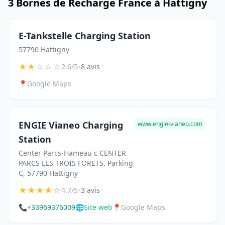
3 Bornes de Recharge France à Hattigny
E-Tankstelle Charging Station
57790 Hattigny
★
★
☆
☆
☆
•
2.6/5
8 avis
📍
Google Maps
ENGIE Vianeo Charging
www.engie-vianeo.com
Station
Center Parcs-Hameau c CENTER
PARCS LES TROIS FORETS, Parking
C, 57790 Hattigny
★
★
★
★
☆
•
4.7/5
3 avis
📞
+33969376009
🌐
Site web
📍
Google Maps