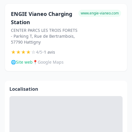
ENGIE Vianeo Charging
www.engie-vianeo.com
Station
CENTER PARCS LES TROIS FORETS
- Parking T, Rue de Bertrambois,
57790 Hattigny
★
★
★
★
☆
•
4/5
1 avis
🌐
Site web
📍
Google Maps
Localisation