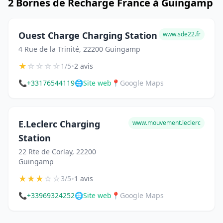
2 Bornes de Recharge France à Guingamp
Ouest Charge Charging Station
www.sde22.fr
4 Rue de la Trinité, 22200 Guingamp
★
☆
☆
☆
☆
•
1/5
2 avis
📞
+33176544119
🌐
Site web
📍
Google Maps
E.Leclerc Charging
www.mouvement.leclerc
Station
22 Rte de Corlay, 22200
Guingamp
★
★
★
☆
☆
•
3/5
1 avis
📞
+33969324252
🌐
Site web
📍
Google Maps