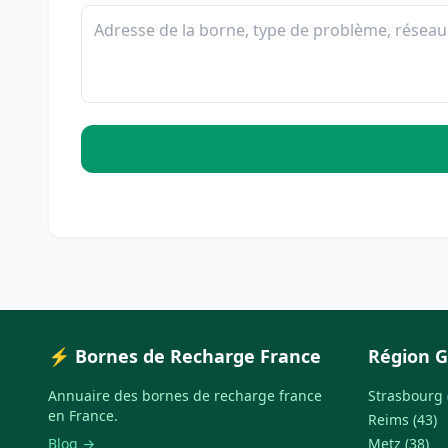
⚡ Bornes de Recharge France
Région G
Annuaire des bornes de recharge france
Strasbourg 
en France.
Reims (43)
Blog →
Metz (38)