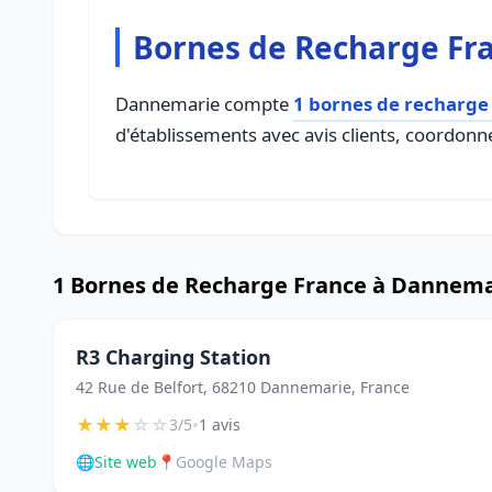
Bornes de Recharge Fr
Dannemarie compte
1 bornes de recharge
d'établissements avec avis clients, coordonné
1 Bornes de Recharge France à Dannema
R3 Charging Station
42 Rue de Belfort, 68210 Dannemarie, France
★
★
★
☆
☆
•
3/5
1 avis
🌐
Site web
📍
Google Maps