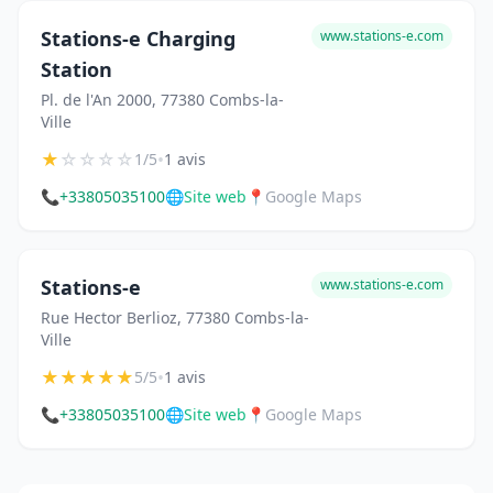
Stations-e Charging
www.stations-e.com
Station
Pl. de l'An 2000, 77380 Combs-la-
Ville
★
☆
☆
☆
☆
•
1/5
1 avis
📞
+33805035100
🌐
Site web
📍
Google Maps
Stations-e
www.stations-e.com
Rue Hector Berlioz, 77380 Combs-la-
Ville
★
★
★
★
★
•
5/5
1 avis
📞
+33805035100
🌐
Site web
📍
Google Maps