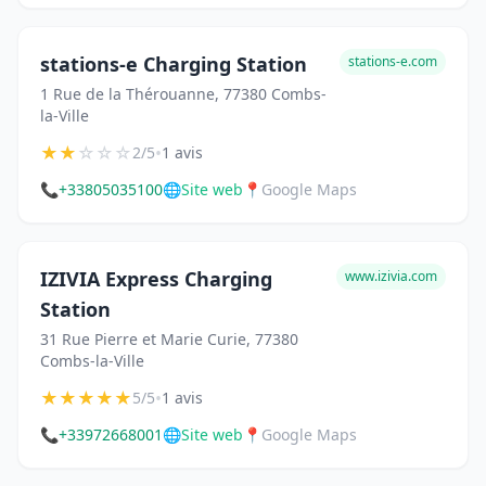
stations-e Charging Station
stations-e.com
1 Rue de la Thérouanne, 77380 Combs-
la-Ville
★
★
☆
☆
☆
•
2/5
1 avis
📞
+33805035100
🌐
Site web
📍
Google Maps
IZIVIA Express Charging
www.izivia.com
Station
31 Rue Pierre et Marie Curie, 77380
Combs-la-Ville
★
★
★
★
★
•
5/5
1 avis
📞
+33972668001
🌐
Site web
📍
Google Maps