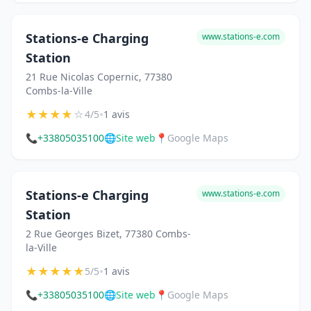
Stations-e Charging
www.stations-e.com
Station
21 Rue Nicolas Copernic, 77380
Combs-la-Ville
★
★
★
★
☆
•
4/5
1 avis
📞
+33805035100
🌐
Site web
📍
Google Maps
Stations-e Charging
www.stations-e.com
Station
2 Rue Georges Bizet, 77380 Combs-
la-Ville
★
★
★
★
★
•
5/5
1 avis
📞
+33805035100
🌐
Site web
📍
Google Maps