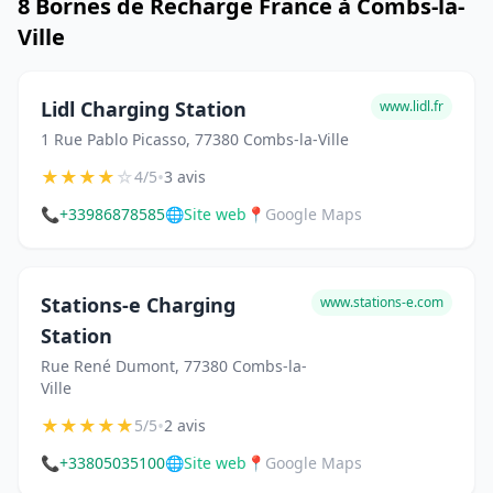
8 Bornes de Recharge France à Combs-la-
Ville
Lidl Charging Station
www.lidl.fr
1 Rue Pablo Picasso, 77380 Combs-la-Ville
★
★
★
★
☆
•
4/5
3 avis
📞
+33986878585
🌐
Site web
📍
Google Maps
Stations-e Charging
www.stations-e.com
Station
Rue René Dumont, 77380 Combs-la-
Ville
★
★
★
★
★
•
5/5
2 avis
📞
+33805035100
🌐
Site web
📍
Google Maps