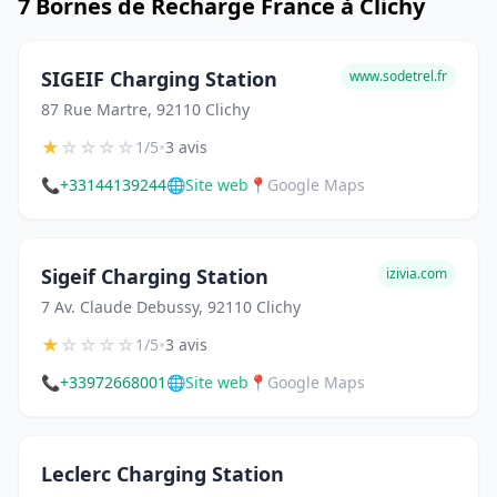
7 Bornes de Recharge France à Clichy
SIGEIF Charging Station
www.sodetrel.fr
87 Rue Martre, 92110 Clichy
★
☆
☆
☆
☆
•
1/5
3 avis
📞
+33144139244
🌐
Site web
📍
Google Maps
Sigeif Charging Station
izivia.com
7 Av. Claude Debussy, 92110 Clichy
★
☆
☆
☆
☆
•
1/5
3 avis
📞
+33972668001
🌐
Site web
📍
Google Maps
Leclerc Charging Station