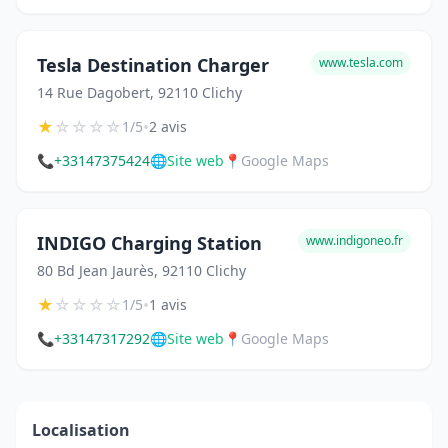
Tesla Destination Charger
www.tesla.com
14 Rue Dagobert, 92110 Clichy
★
☆
☆
☆
☆
•
1/5
2 avis
📞
+33147375424
🌐
Site web
📍
Google Maps
INDIGO Charging Station
www.indigoneo.fr
80 Bd Jean Jaurès, 92110 Clichy
★
☆
☆
☆
☆
•
1/5
1 avis
📞
+33147317292
🌐
Site web
📍
Google Maps
Localisation