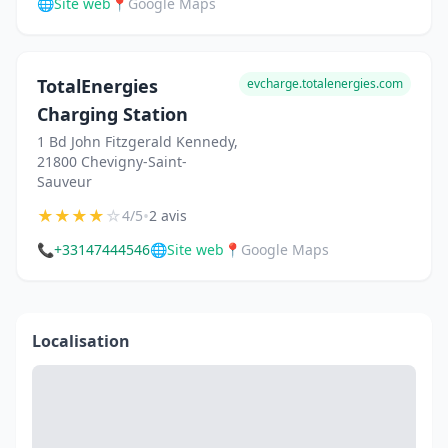
🌐
Site web
📍
Google Maps
TotalEnergies
evcharge.totalenergies.com
Charging Station
1 Bd John Fitzgerald Kennedy,
21800 Chevigny-Saint-
Sauveur
★
★
★
★
☆
•
4/5
2 avis
📞
+33147444546
🌐
Site web
📍
Google Maps
Localisation