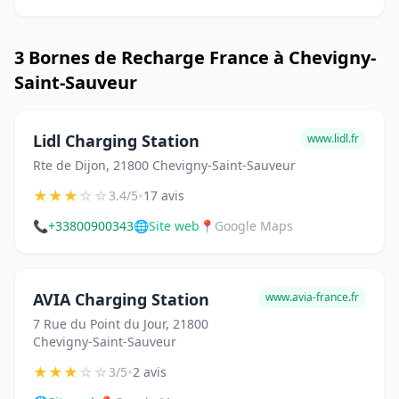
3 Bornes de Recharge France à Chevigny-
Saint-Sauveur
Lidl Charging Station
www.lidl.fr
Rte de Dijon, 21800 Chevigny-Saint-Sauveur
★
★
★
☆
☆
•
3.4/5
17 avis
📞
+33800900343
🌐
Site web
📍
Google Maps
AVIA Charging Station
www.avia-france.fr
7 Rue du Point du Jour, 21800
Chevigny-Saint-Sauveur
★
★
★
☆
☆
•
3/5
2 avis