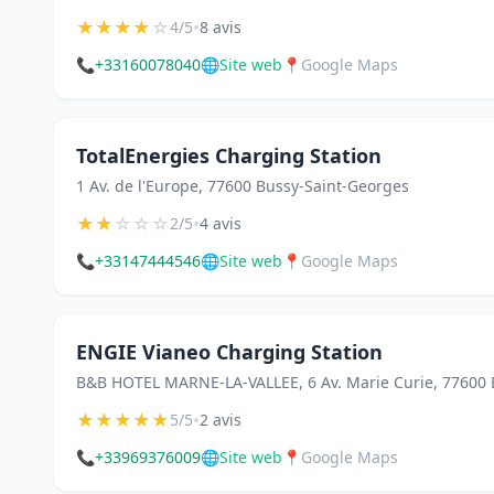
★
★
★
★
☆
•
4/5
8 avis
📞
+33160078040
🌐
Site web
📍
Google Maps
TotalEnergies Charging Station
1 Av. de l'Europe, 77600 Bussy-Saint-Georges
★
★
☆
☆
☆
•
2/5
4 avis
📞
+33147444546
🌐
Site web
📍
Google Maps
ENGIE Vianeo Charging Station
B&B HOTEL MARNE-LA-VALLEE, 6 Av. Marie Curie, 77600 
★
★
★
★
★
•
5/5
2 avis
📞
+33969376009
🌐
Site web
📍
Google Maps