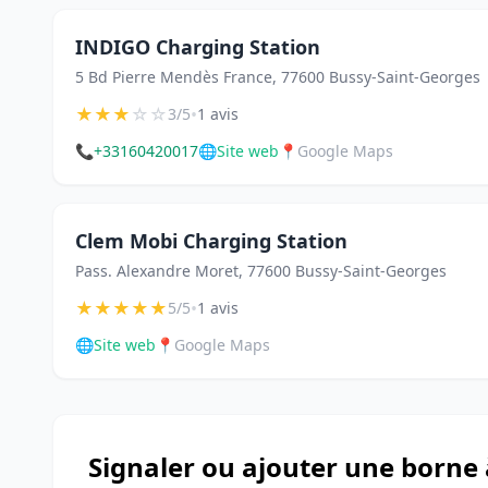
INDIGO Charging Station
5 Bd Pierre Mendès France, 77600 Bussy-Saint-Georges
★
★
★
☆
☆
•
3/5
1 avis
📞
+33160420017
🌐
Site web
📍
Google Maps
Clem Mobi Charging Station
Pass. Alexandre Moret, 77600 Bussy-Saint-Georges
★
★
★
★
★
•
5/5
1 avis
🌐
Site web
📍
Google Maps
Signaler ou ajouter une borne