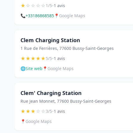
★
☆
☆
☆
☆
•
1/5
1 avis
📞
+33186868585
📍
Google Maps
Clem Charging Station
1 Rue de Ferrières, 77600 Bussy-Saint-Georges
★
★
★
★
★
•
5/5
1 avis
🌐
Site web
📍
Google Maps
Clem' Charging Station
Rue Jean Monnet, 77600 Bussy-Saint-Georges
★
★
★
☆
☆
•
3/5
1 avis
📍
Google Maps