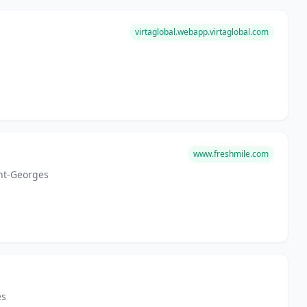
virtaglobal.webapp.virtaglobal.com
www.freshmile.com
int-Georges
es