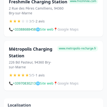
Freshmile Charging Station
www.freshmile.com
2 Rue des Pères Camilliens, 94360
Bry-sur-Marne
★
★
★
☆
☆
•
3/5
2 avis
📞
+33388688458
🌐
Site web
📍
Google Maps
Métropolis Charging
www.metropolis-recharge.fr
Station
226 Bd Pasteur, 94360 Bry-
sur-Marne
★
★
★
★
★
•
5/5
1 avis
📞
+33970830213
🌐
Site web
📍
Google Maps
Localisation