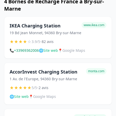
4 Bornes de Recharge France à Bry-sur-
Marne
IKEA Charging Station
www.ikea.com
19 Bd Jean Monnet, 94360 Bry-sur-Marne
★
★
★
★
☆
•
3.9/5
82 avis
📞
+33969362006
🌐
Site web
📍
Google Maps
AccorInvest Charging Station
monta.com
1 Av. de l'Europe, 94360 Bry-sur-Marne
★
★
★
★
★
•
5/5
2 avis
🌐
Site web
📍
Google Maps