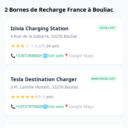
2 Bornes de Recharge France à Bouliac
Izivia Charging Station
izivia.com
4 Rue de la Gabarre, 33270 Bouliac
★
★
★
☆
☆
•
3.2/5
24 avis
📞
+33972668001
🌐
Site web
📍
Google Maps
Tesla Destination Charger
www.tesla.com
3 Pl. Camille Hostein, 33270 Bouliac
★
★
★
★
★
•
5/5
1 avis
📞
+33557970600
🌐
Site web
📍
Google Maps