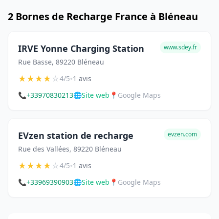
2 Bornes de Recharge France à Bléneau
IRVE Yonne Charging Station
www.sdey.fr
Rue Basse, 89220 Bléneau
★
★
★
★
☆
•
4/5
1 avis
📞
+33970830213
🌐
Site web
📍
Google Maps
EVzen station de recharge
evzen.com
Rue des Vallées, 89220 Bléneau
★
★
★
★
☆
•
4/5
1 avis
📞
+33969390903
🌐
Site web
📍
Google Maps