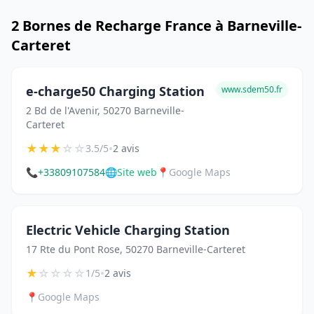
2 Bornes de Recharge France à Barneville-
Carteret
e-charge50 Charging Station
www.sdem50.fr
2 Bd de l'Avenir, 50270 Barneville-
Carteret
★
★
★
☆
☆
•
3.5/5
2 avis
📞
+33809107584
🌐
Site web
📍
Google Maps
Electric Vehicle Charging Station
17 Rte du Pont Rose, 50270 Barneville-Carteret
★
☆
☆
☆
☆
•
1/5
2 avis
📍
Google Maps