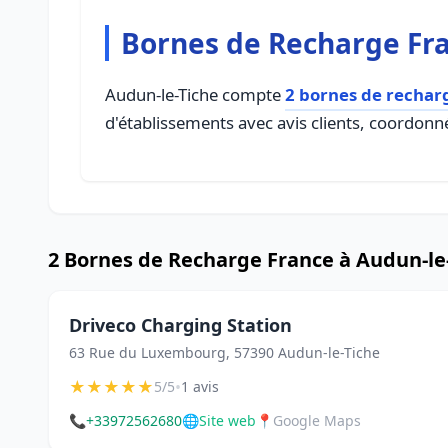
Bornes de Recharge Fra
Audun-le-Tiche compte
2 bornes de rechar
d'établissements avec avis clients, coordonné
2 Bornes de Recharge France à Audun-le
Driveco Charging Station
63 Rue du Luxembourg, 57390 Audun-le-Tiche
★
★
★
★
★
•
5/5
1 avis
📞
+33972562680
🌐
Site web
📍
Google Maps