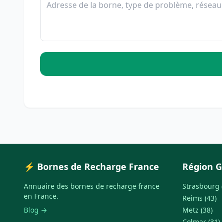
⚡ Bornes de Recharge France
Région G
Annuaire des bornes de recharge france
Strasbourg 
en France.
Reims (43)
Blog →
Metz (38)
Colmar (31)