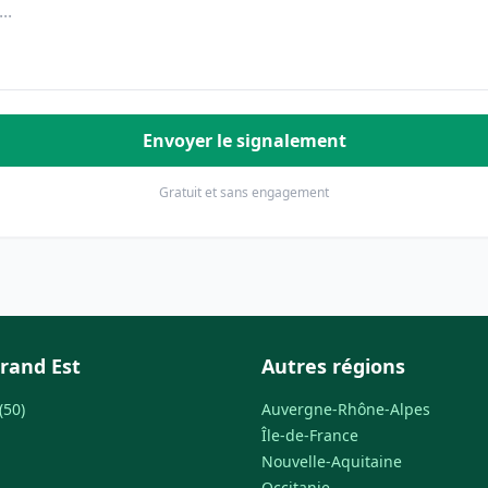
Envoyer le signalement
Gratuit et sans engagement
rand Est
Autres régions
(50)
Auvergne-Rhône-Alpes
Île-de-France
Nouvelle-Aquitaine
Occitanie