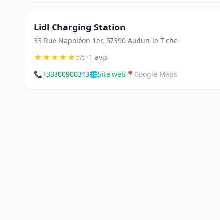
Lidl Charging Station
33 Rue Napoléon 1er, 57390 Audun-le-Tiche
★
★
★
★
★
•
5/5
1 avis
📞
+33800900343
🌐
Site web
📍
Google Maps