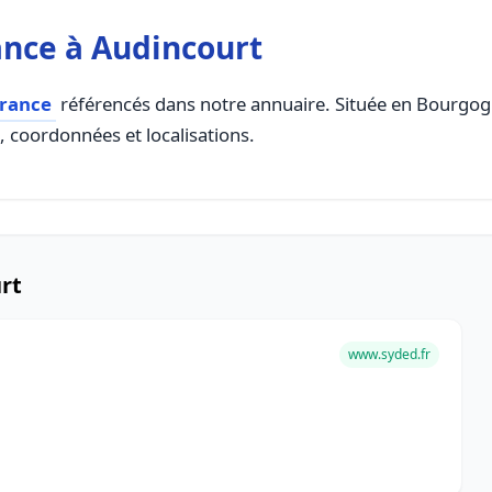
ance à Audincourt
france
référencés dans notre annuaire. Située en Bourgogn
s, coordonnées et localisations.
rt
www.syded.fr