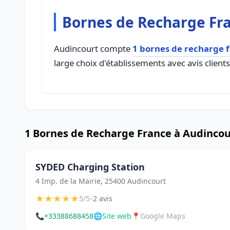
Bornes de Recharge Fr
Audincourt compte
1 bornes de recharge 
large choix d'établissements avec avis client
1 Bornes de Recharge France à Audincou
SYDED Charging Station
4 Imp. de la Mairie, 25400 Audincourt
★
★
★
★
★
•
5/5
2 avis
📞
+33388688458
🌐
Site web
📍
Google Maps