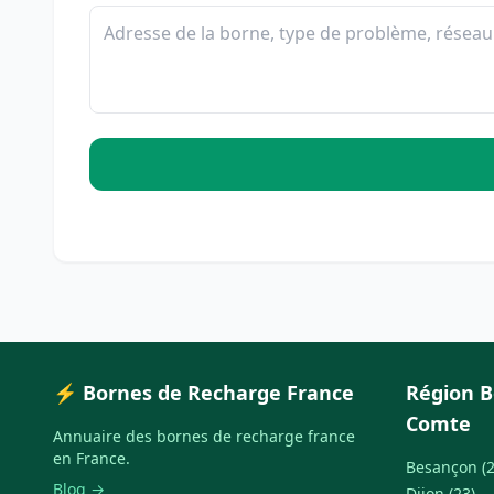
⚡ Bornes de Recharge France
Région 
Comte
Annuaire des bornes de recharge france
en France.
Besançon (2
Blog →
Dijon (23)