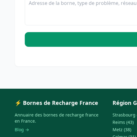
⚡ Bornes de Recharge France
Région G
Annuaire des bornes de recharge france
Strasbourg 
en France.
Reims (43)
Blog →
Metz (38)
Colmar (31)