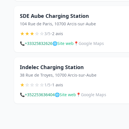
SDE Aube Charging Station
104 Rue de Paris, 10700 Arcis-sur-Aube
★
★
★
☆
☆
•
3/5
2 avis
📞
+33325832626
🌐
Site web
📍
Google Maps
Indelec Charging Station
38 Rue de Troyes, 10700 Arcis-sur-Aube
★
☆
☆
☆
☆
•
1/5
1 avis
📞
+352253636404
🌐
Site web
📍
Google Maps