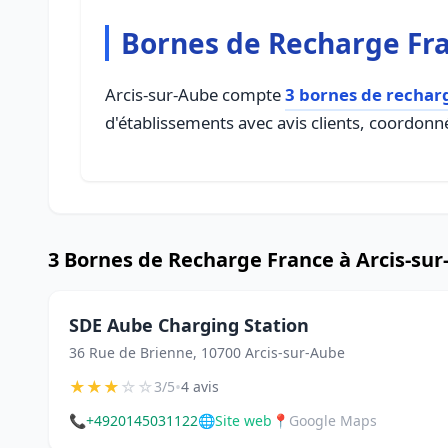
Bornes de Recharge Fra
Arcis-sur-Aube compte
3 bornes de rechar
d'établissements avec avis clients, coordonné
3 Bornes de Recharge France à Arcis-su
SDE Aube Charging Station
36 Rue de Brienne, 10700 Arcis-sur-Aube
★
★
★
☆
☆
•
3/5
4 avis
📞
+4920145031122
🌐
Site web
📍
Google Maps