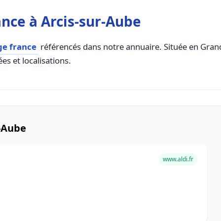
nce à Arcis-sur-Aube
ge france
référencés dans notre annuaire. Située en Grand E
es et localisations.
r-Aube
www.aldi.fr