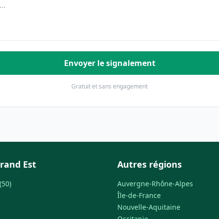
Envoyer le signalement
Gratuit et sans engagement
rand Est
Autres régions
(50)
Auvergne-Rhône-Alpes
Île-de-France
Nouvelle-Aquitaine
Occitanie