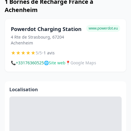
1 Bornes de Recharge France à
Achenheim
Powerdot Charging Station
www.powerdot.eu
4 Rte de Strasbourg, 67204
Achenheim
★
★
★
★
★
•
5/5
1 avis
📞
+33176360525
🌐
Site web
📍
Google Maps
Localisation